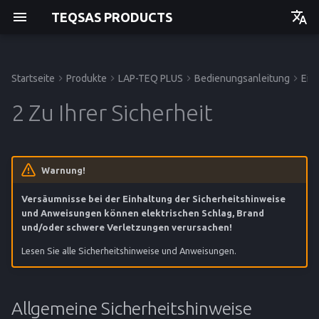
TEQSAS PRODUCTS
Deutsch
English
Startseite
Produkte
LAP-TEQ PLUS
Bedienungsanleitung
Eins
Bedienungsanleitung
Allgemeine
Inbetriebnahme
Störungen und Hilfe
Technische Daten
Bedienungsanleitung
Bedienungsanleitung
Bedienungsanleitung
Einstieg
Einstieg
Einstieg
Einstieg
2 Zu Ihrer Sicherheit
Sicherheitshinweise
Bedienung
Kalibrierung
CE-Konformitätserklärung
API
Betrieb
Betrieb
Betrieb
Betrieb
Umgang mit Laserstrahlen
Reinigung und Pflege
Lagerung
Service
Service
Service
Service
Warnung!
Arbeitsplatzsicherheit
Versäumnisse bei der Einhaltung der Sicherheitshinweise
Entsorgung
Referenz
Referenz
Referenz
Referenz
und Anweisungen können elektrischen Schlag, Brand
Elektrische Sicherheit
und/oder schwere Verletzungen verursachen!
Lesen Sie alle Sicherheitshinweise und Anweisungen.
Sicherheit von Personen
Umgang mit Akkugeräten
Allgemeine Sicherheitshinweise