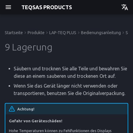
TEQSAS PRODUCTS
Deutsch
English
Startseite
Produkte
LAP-TEQ PLUS
Bedienungsanleitung
Ser
Bedienungsanleitung
Bevor Sie beginnen
Inbetriebnahme
Technische Daten
Bedienungsanleitung
Bedienungsanleitung
Bedienungsanleitung
Einstieg
Einstieg
Einstieg
Einstieg
9 Lagerung
Zu Ihrer Sicherheit
Bedienung
CE-Konformitätserklärung
API
Betrieb
Betrieb
Betrieb
Betrieb
Säubern und trocknen Sie alle Teile und bewahren Sie
Produktbeschreibung
Reinigung und Pflege
Service
Service
Service
Service
diese an einem sauberen und trockenen Ort auf.
Referenz
Referenz
Referenz
Referenz
Wenn Sie das Gerät länger nicht verwenden oder
transportieren, benutzen Sie die Originalverpackung.
Achtung!
Gefahr von Geräteschäden!
Hohe Temperaturen können zu Fehlfunktionen des Displays