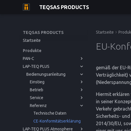
TEQSAS PRODUCTS
Startseite
Produk
TEQSAS PRODUCTS
Startseite
EU-Konf
Produkte
PAN-C
LAP-TEQ PLUS
Bedienungsanleitung
gemäß der EU-Ri
Bedienungsanleitung
Einstieg
Verträglichkeit)
(Niederspannungs
Betrieb
Einstieg
Bevor Sie beginnen
Service
Betrieb
Zu Ihrer Sicherheit
Inbetriebnahme
Bevor Sie beginnen
Hiermit erklären
Referenz
Service
Produktbeschreibung
Bedienung
Störungen und Hilfe
Zu Ihrer Sicherheit
Inbetriebnahme
in seiner Konzep
Referenz
Reinigung und Pflege
CE-Konformitätserklärung
Produktbeschreibung
Bedienung
Störungen und Hilfe
Verkehr gebrach
Reinigung und Pflege
Kalibrierung
Technische Daten
Sicherheits- un
Lagerung
CE-Konformitätserklärung
2014/30/EU, sowi
LAP-TEQ PLUS Atmosphere
Entsorgung
einer mit uns ni