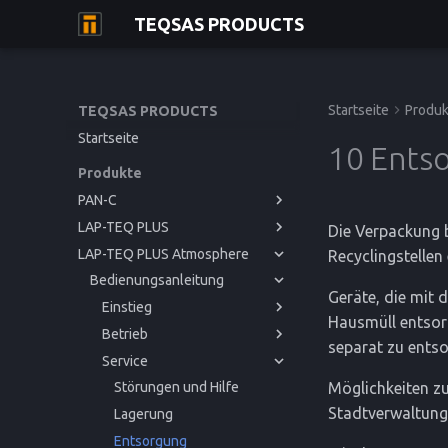
TEQSAS PRODUCTS
Startseite
Produk
TEQSAS PRODUCTS
Startseite
10 Ents
Produkte
PAN-C
LAP-TEQ PLUS
Bedienungsanleitung
Die Verpackung b
LAP-TEQ PLUS Atmosphere
Bedienungsanleitung
Einstieg
Recyclingstellen
Bedienungsanleitung
Betrieb
Einstieg
Bevor Sie beginnen
Geräte, die mit
Service
Betrieb
Einstieg
Zu Ihrer Sicherheit
Inbetriebnahme
Bevor Sie beginnen
Hausmüll entsorg
Referenz
Service
Betrieb
Produktbeschreibung
Bedienung
Störungen und Hilfe
Zu Ihrer Sicherheit
Inbetriebnahme
Bevor Sie beginnen
separat zu entso
Referenz
Service
Reinigung und Pflege
CE-Konformitätserklärung
Produktbeschreibung
Bedienung
Störungen und Hilfe
Zu Ihrer Sicherheit
Inbetriebnahme
Möglichkeiten zu
Reinigung und Pflege
Kalibrierung
Technische Daten
Produktbeschreibung
Reinigung und Pflege
Störungen und Hilfe
Stadtverwaltung
Lagerung
CE-Konformitätserklärung
Lagerung
Entsorgung
Entsorgung