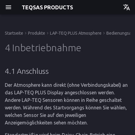
TEQSAS PRODUCTS
Deutsch
English
Startseite
Produkte
LAP-TEQ PLUS Atmosphere
Bedienungsanl
Bedienungsanleitung
Bedienungsanleitung
Bevor Sie beginnen
4.1 Anschluss
Störungen und Hilfe
Technische Daten
Bedienungsanleitung
Bedienungsanleitung
Einstieg
Einstieg
Einstieg
Einstieg
4 Inbetriebnahme
Zu Ihrer Sicherheit
Lagerung
CE-Konformitätserklärung
API
4.1.1 Atmosphere
Betrieb
Betrieb
Betrieb
Betrieb
einschalten
4.1 Anschluss
Produktbeschreibung
Entsorgung
Service
Service
Service
Service
Der Atmosphere kann direkt (ohne Verbindungskabel) an
Referenz
Referenz
Referenz
Referenz
das LAP-TEQ PLUS Display angeschlossen werden.
Andere LAP-TEQ Sensoren können in Reihe geschaltet
werden. Während des Startvorgangs können Sie wählen,
welchen Sensor Sie auf den jeweiligen
Anzeigemöglichkeiten sehen möchten.