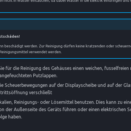
n nicht in Wasser eintauchen, da dabei Wasser in die Elektrik eindringen und
ktschäden!
nn beschädigt werden. Zur Reinigung dürfen keine kratzenden oder scheue
Reinigungsmittel verwendet werden.
e für die Reinigung des Gehäuses einen weichen, fusselfreien 
 angefeuchteten Putzlappen.
ie Scheuerbewegungen auf der Displayscheibe und auf der Gla
trittsöffnung verschließt
alien, Reinigungs- oder Lösemittel benutzen. Dies kann zu ein
n der Außenseite des Geräts führen oder einen elektrischen S
lge haben.