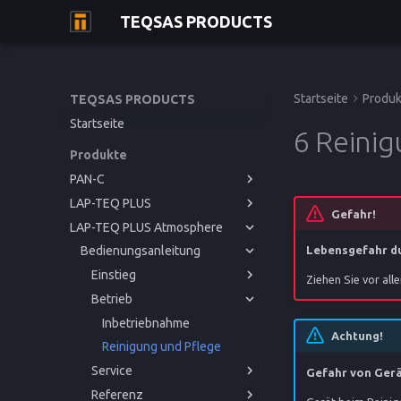
TEQSAS PRODUCTS
Startseite
Produk
TEQSAS PRODUCTS
Startseite
6 Reini
Produkte
PAN-C
LAP-TEQ PLUS
Bedienungsanleitung
Gefahr!
LAP-TEQ PLUS Atmosphere
Bedienungsanleitung
Einstieg
Bedienungsanleitung
Betrieb
Einstieg
Bevor Sie beginnen
Lebensgefahr du
Service
Betrieb
Einstieg
Zu Ihrer Sicherheit
Inbetriebnahme
Bevor Sie beginnen
Ziehen Sie vor al
Referenz
Service
Betrieb
Produktbeschreibung
Bedienung
Störungen und Hilfe
Zu Ihrer Sicherheit
Inbetriebnahme
Bevor Sie beginnen
Referenz
Reinigung und Pflege
CE-Konformitätserklärung
Produktbeschreibung
Bedienung
Störungen und Hilfe
Zu Ihrer Sicherheit
Inbetriebnahme
Achtung!
Reinigung und Pflege
Kalibrierung
Technische Daten
Produktbeschreibung
Reinigung und Pflege
Service
Lagerung
CE-Konformitätserklärung
Gefahr von Ger
Referenz
Entsorgung
Störungen und Hilfe