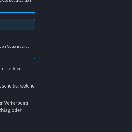
 diese beschädigen
rnden Gegenstände
mit milder
sscheibe, welche
er Verfärbung
chlag oder