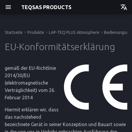
TEQSAS PRODUCTS
Deutsch
English
Startseite
Produkte
LAP-TEQ PLUS Atmosphere
Bedienungsanl
Bedienungsanleitung
Bedienungsanleitung
Bevor Sie beginnen
Inbetriebnahme
Störungen und Hilfe
Hersteller
Bedienungsanleitung
Bedienungsanleitung
Einstieg
Einstieg
Einstieg
Einstieg
EU-Konformitätserklärung
Zu Ihrer Sicherheit
Reinigung und Pflege
Lagerung
API
Betrieb
Betrieb
Betrieb
Betrieb
gemäß der EU-Richtlinie
Produktbeschreibung
Entsorgung
Service
Service
Service
Service
2014/30/EU
(elektromagnetische
Referenz
Referenz
Referenz
Referenz
Verträglichkeit) vom 26.
Februar 2014
Hiermit erklären wir, dass
das nachstehend
bezeichnete Gerät in seiner Konzeption und Bauart sowie
in der von uns in Verkehr gebrachten Ausführung den