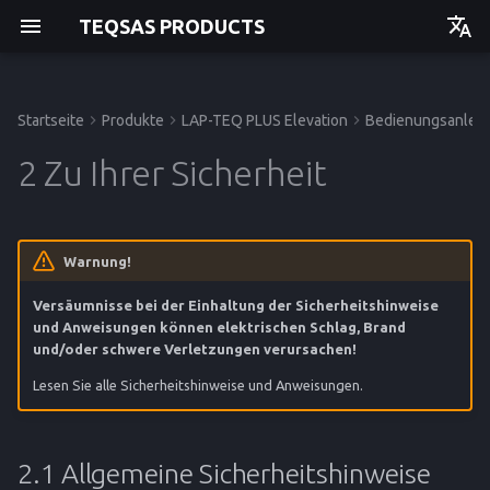
TEQSAS PRODUCTS
Deutsch
English
Startseite
Produkte
LAP-TEQ PLUS Elevation
Bedienungsanleit
Bedienungsanleitung
Bedienungsanleitung
Bedienungsanleitung
2.1 Allgemeine
Inbetriebnahme
Störungen und Hilfe
Technische Daten
Bedienungsanleitung
Einstieg
Einstieg
Einstieg
Einstieg
2 Zu Ihrer Sicherheit
Sicherheitshinweise
Bedienung
Trigonometrische Korrektur
CE-Konformitätserklärung
API
Betrieb
Betrieb
Betrieb
Betrieb
2.2 Umgang mit
Laserstrahlen
Reinigung und Pflege
Lagerung
Service
Service
Service
Service
Warnung!
Versäumnisse bei der Einhaltung der Sicherheitshinweise
2.3 Arbeitsplatzsicherheit
Entsorgung
Referenz
Referenz
Referenz
Referenz
und Anweisungen können elektrischen Schlag, Brand
und/oder schwere Verletzungen verursachen!
2.4 Elektrische Sicherheit
Lesen Sie alle Sicherheitshinweise und Anweisungen.
2.5 Umgang mit starken
Magneten
2.1 Allgemeine Sicherheitshinweise