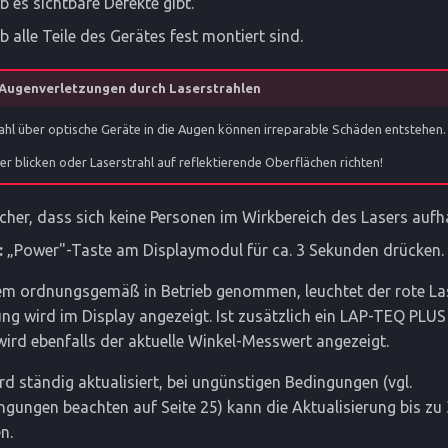
ob es sichtbare Defekte gibt.
b alle Teile des Gerätes fest montiert sind.
Augenverletzungen durch Laserstrahlen
rahl über optische Geräte in die Augen können irreparable Schäden entstehen.
er blicken oder Laserstrahl auf reflektierende Oberflächen richten!
sicher, dass sich keine Personen im Wirkbereich des Lasers aufh
:
„Power"-Taste am Displaymodul für ca. 3 Sekunden drücken.
m ordnungsgemäß in Betrieb genommen, leuchtet der rote La
ung wird im Display angezeigt. Ist zusätzlich ein LAP-TEQ PLU
ird ebenfalls der aktuelle Winkel-Messwert angezeigt.
d ständig aktualisiert, bei ungünstigen Bedingungen (vgl.
ungen beachten auf Seite 25) kann die Aktualisierung bis zu 
n.