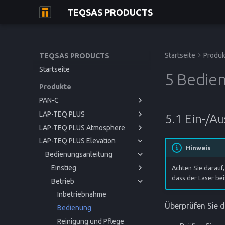
TEQSAS PRODUCTS
Startseite
Produk
TEQSAS PRODUCTS
Startseite
5 Bedie
Produkte
PAN-C
LAP-TEQ PLUS
Bedienungsanleitung
5.1 Ein-/A
LAP-TEQ PLUS Atmosphere
Bedienungsanleitung
Einstieg
LAP-TEQ PLUS Elevation
Bedienungsanleitung
Betrieb
Einstieg
Bevor Sie beginnen
Hinweis
Bedienungsanleitung
Service
Betrieb
Einstieg
Zu Ihrer Sicherheit
Inbetriebnahme
Bevor Sie beginnen
Referenz
Service
Betrieb
Einstieg
Produktbeschreibung
Bedienung
Störungen und Hilfe
Zu Ihrer Sicherheit
Inbetriebnahme
Bevor Sie beginnen
Achten Sie darauf
dass der Laser be
Referenz
Service
Betrieb
Reinigung und Pflege
CE-Konformitätserklärung
Produktbeschreibung
Bedienung
Störungen und Hilfe
Zu Ihrer Sicherheit
Inbetriebnahme
Bevor Sie beginnen
Referenz
Reinigung und Pflege
Kalibrierung
Technische Daten
Produktbeschreibung
Reinigung und Pflege
Störungen und Hilfe
Zu Ihrer Sicherheit
Inbetriebnahme
Überprüfen Sie d
Lagerung
CE-Konformitätserklärung
Lagerung
Technische Daten
Produktbeschreibung
Bedienung
Entsorgung
Entsorgung
CE-Konformitätserklärung
Reinigung und Pflege