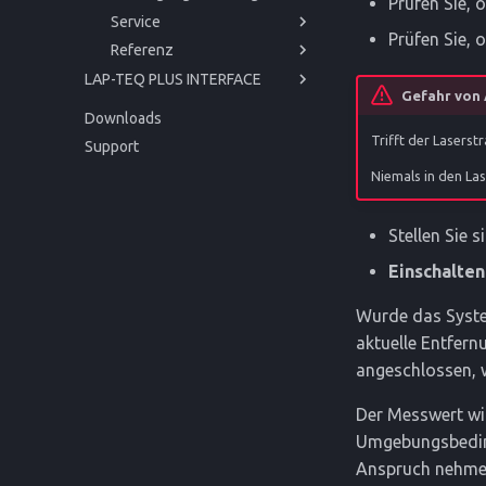
Prüfen Sie, 
Service
Prüfen Sie, o
Referenz
Störungen und Hilfe
LAP-TEQ PLUS INTERFACE
Trigonometrische Korrektur
Technische Daten
Gefahr von 
Bedienungsanleitung
Lagerung
CE-Konformitätserklärung
Downloads
API
Einstieg
Entsorgung
Trifft der Laserst
Support
Betrieb
Bevor Sie beginnen
Niemals in den Las
Service
Zu Ihrer Sicherheit
Inbetriebnahme
Referenz
Produktbeschreibung
Bedienung
Störungen und Hilfe
Stellen Sie 
Reinigung und Pflege
Entsorgung
Technische Daten
Einschalten
CE-Konformitätserklärung
Wurde das Syste
aktuelle Entfern
angeschlossen, w
Der Messwert wir
Umgebungsbeding
Anspruch nehme