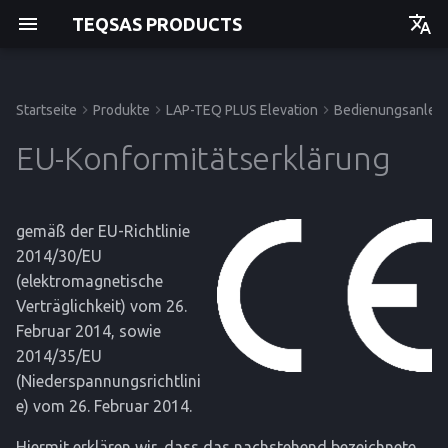
TEQSAS PRODUCTS
Deutsch
English
Startseite
Produkte
LAP-TEQ PLUS Elevation
Bedienungsanleit
Bedienungsanleitung
Bedienungsanleitung
Bedienungsanleitung
Bevor Sie beginnen
Inbetriebnahme
Störungen und Hilfe
Hersteller
Bedienungsanleitung
Einstieg
Einstieg
Einstieg
Einstieg
EU-Konformitätserklärung
Zu Ihrer Sicherheit
Bedienung
Trigonometrische Korrektur
API
Betrieb
Betrieb
Betrieb
Betrieb
gemäß der EU-Richtlinie
Produktbeschreibung
Reinigung und Pflege
Lagerung
Service
Service
Service
Service
2014/30/EU
(elektromagnetische
Entsorgung
Referenz
Referenz
Referenz
Referenz
Verträglichkeit) vom 26.
Februar 2014, sowie
2014/35/EU
(Niederspannungsrichtlini
e) vom 26. Februar 2014.
Hiermit erklären wir, dass das nachstehend bezeichnete