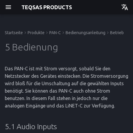
TEQSAS PRODUCTS
Deutsch
English
Startseite
Produkte
PAN-C
Bedienungsanleitung
Betrieb
Bevor Sie beginnen
5.1 Audio Inputs
Störungen und Hilfe
CE-Konformitätserklärung
Bedienungsanleitung
Bedienungsanleitung
Bedienungsanleitung
Bedienungsanleitung
Einstieg
Einstieg
Einstieg
Einstieg
5 Bedienung
Zu Ihrer Sicherheit
5.2 Audio Outputs
API
Betrieb
Betrieb
Betrieb
Betrieb
Das PAN-C ist mit Strom versorgt, sobald Sie den
Produktbeschreibung
Service
Service
Service
Service
Netzstecker des Gerätes einstecken. Die Stromversorgung
wird bloß für die Umschaltung auf die gewählten Inputs
Referenz
Referenz
Referenz
Referenz
benötigt. Sie können das PAN-C auch ohne Strom
benutzen. In diesem Fall stehen in jedoch nur die
analogen Eingänge und das LiNET-C zur Verfügung.
5.1 Audio Inputs