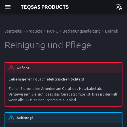
TEQSAS PRODUCTS
Deutsch
English
Startseite
Produkte
PAN-C
Bedienungsanleitung
Betrieb
Bevor Sie beginnen
Störungen und Hilfe
CE-Konformitätserklärung
Bedienungsanleitung
Bedienungsanleitung
Bedienungsanleitung
Bedienungsanleitung
Einstieg
Einstieg
Einstieg
Einstieg
Reinigung und Pflege
Zu Ihrer Sicherheit
API
Betrieb
Betrieb
Betrieb
Betrieb
Produktbeschreibung
Service
Service
Service
Service
Gefahr!
Lebensgefahr durch elektrischen Schlag!
Referenz
Referenz
Referenz
Referenz
Ziehen Sie vor allen Arbeiten am Gerät das Netzkabel ab.
Vergewissern Sie sich, dass das Gerät stromlos ist. Dies ist der Fall,
wenn alle LEDs an der Frontseite aus sind.
Achtung!