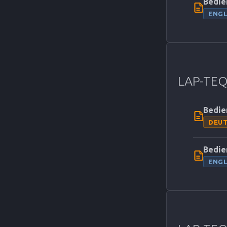
Bedie
ENGL
LAP-TEQ 
Bedie
DEU
Bedie
ENGL