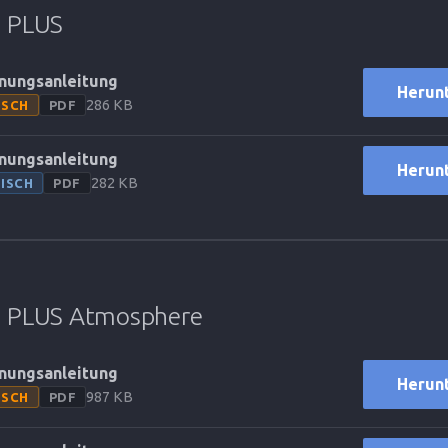
 PLUS
nungsanleitung
Herun
286 KB
TSCH
PDF
nungsanleitung
Herun
282 KB
ISCH
PDF
 PLUS Atmosphere
nungsanleitung
Herun
987 KB
TSCH
PDF