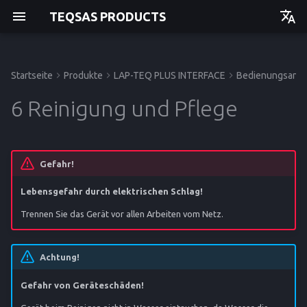
TEQSAS PRODUCTS
Deutsch
English
Startseite
Produkte
LAP-TEQ PLUS INTERFACE
Bedienungsanle
Bedienungsanleitung
Bedienungsanleitung
Bedienungsanleitung
Bedienungsanleitung
Bevor Sie beginnen
Störungen und Hilfe
Technische Daten
Einstieg
Einstieg
Einstieg
Einstieg
6 Reinigung und Pflege
Zu Ihrer Sicherheit
Entsorgung
CE-Konformitätserklärung
Betrieb
Betrieb
Betrieb
Betrieb
Produktbeschreibung
Service
Service
Service
Service
Gefahr!
Lebensgefahr durch elektrischen Schlag!
Referenz
Referenz
Referenz
Referenz
Trennen Sie das Gerät vor allen Arbeiten vom Netz.
Achtung!
Gefahr von Geräteschäden!