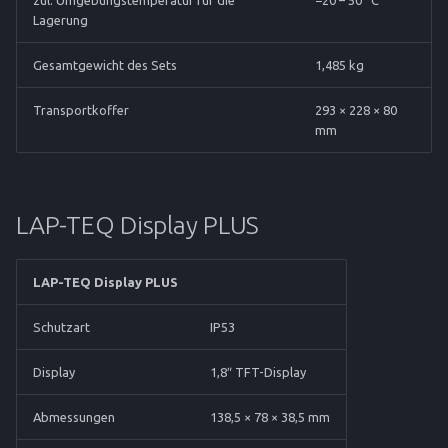
zul. Umgebungstemperatur für die
−20 – 50 °C
Lagerung
Gesamtgewicht des Sets
1,485 kg
Transportkoffer
293 × 228 × 80
mm
LAP-TEQ Display PLUS
LAP-TEQ Display PLUS
Schutzart
IP53
Display
1,8″ TFT-Display
Abmessungen
138,5 × 78 × 38,5 mm