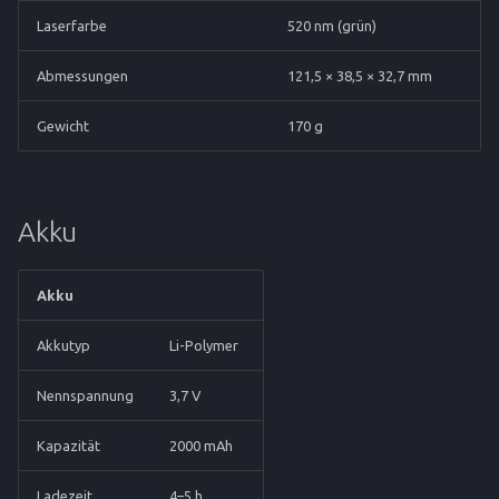
Laserfarbe
520 nm (grün)
Abmessungen
121,5 × 38,5 × 32,7 mm
Gewicht
170 g
Akku
Akku
Akkutyp
Li-Polymer
Nennspannung
3,7 V
Kapazität
2000 mAh
Ladezeit
4–5 h