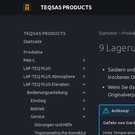
TEQSAS PRODUCTS
Startseite
Produk
TEQSAS PRODUCTS
Startseite
9 Lager
Produkte
PAN-C
LAP-TEQ PLUS
Bedienungsanleitung
Säubern und 
LAP-TEQ PLUS Atmosphere
Bedienungsanleitung
Einstieg
trockenen Or
LAP-TEQ PLUS Elevation
Bedienungsanleitung
Betrieb
Einstieg
Bevor Sie beginnen
Wenn Sie das
Bedienungsanleitung
Service
Betrieb
Einstieg
Zu Ihrer Sicherheit
Inbetriebnahme
Bevor Sie beginnen
Originalver
Referenz
Service
Betrieb
Einstieg
Produktbeschreibung
Bedienung
Störungen und Hilfe
Zu Ihrer Sicherheit
Inbetriebnahme
Bevor Sie beginnen
Referenz
Service
Betrieb
Reinigung und Pflege
CE-Konformitätserklärung
Produktbeschreibung
Bedienung
Störungen und Hilfe
Zu Ihrer Sicherheit
Inbetriebnahme
Bevor Sie beginnen
Achtung!
Referenz
Service
Reinigung und Pflege
Kalibrierung
Technische Daten
Produktbeschreibung
Reinigung und Pflege
Störungen und Hilfe
Zu Ihrer Sicherheit
Inbetriebnahme
Gefahr von Ger
Lagerung
CE-Konformitätserklärung
Lagerung
Technische Daten
Produktbeschreibung
Bedienung
Störungen und Hilfe
Entsorgung
Entsorgung
CE-Konformitätserklärung
Reinigung und Pflege
Trigonometrische Korrektur
Hohe Temperaturen