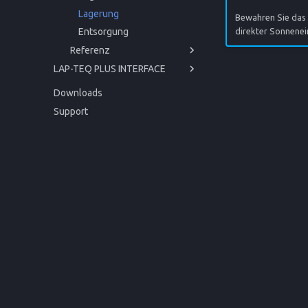
Lagerung
Bewahren Sie das 
direkter Sonnenei
Entsorgung
Referenz
LAP-TEQ PLUS INTERFACE
Technische Daten
Bedienungsanleitung
CE-Konformitätserklärung
Downloads
API
Einstieg
Support
Betrieb
Bevor Sie beginnen
Service
Zu Ihrer Sicherheit
Inbetriebnahme
Referenz
Produktbeschreibung
Bedienung
Störungen und Hilfe
Reinigung und Pflege
Entsorgung
Technische Daten
CE-Konformitätserklärung