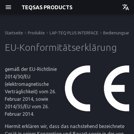
TEQSAS PRODUCTS
Deutsch
English
Startseite
Produkte
LAP-TEQ PLUS INTERFACE
Bedienungsanle
Bedienungsanleitung
Bedienungsanleitung
Bedienungsanleitung
Bedienungsanleitung
Bevor Sie beginnen
Inbetriebnahme
Störungen und Hilfe
Hersteller
Einstieg
Einstieg
Einstieg
Einstieg
EU-Konformitätserklärung
Zu Ihrer Sicherheit
Bedienung
Entsorgung
Betrieb
Betrieb
Betrieb
Betrieb
gemäß der EU-Richtlinie
Produktbeschreibung
Reinigung und Pflege
Service
Service
Service
Service
2014/30/EU
(elektromagnetische
Referenz
Referenz
Referenz
Referenz
Verträglichkeit) vom 26.
Februar 2014, sowie
2014/35/EU vom 26.
Februar 2014.
Hiermit erklären wir, dass das nachstehend bezeichnete
Gerät in seiner Konzeption und Bauart sowie in der von