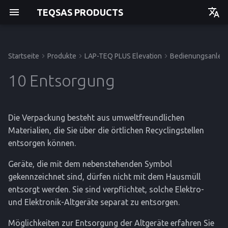
TEQSAS PRODUCTS
Deutsch
English
Startseite
Produkte
LAP-TEQ PLUS Elevation
Bedienungsanleit
Bedienungsanleitung
Bedienungsanleitung
Bedienungsanleitung
Bevor Sie beginnen
Inbetriebnahme
10.1 Batterien/Akkus
Technische Daten
Bedienungsanleitung
Einstieg
Einstieg
Einstieg
Einstieg
10 Entsorgung
entsorgen
Zu Ihrer Sicherheit
Bedienung
CE-Konformitätserklärung
API
Betrieb
Betrieb
Betrieb
Betrieb
Die Verpackung besteht aus umweltfreundlichen
Produktbeschreibung
Reinigung und Pflege
Service
Service
Service
Service
Materialien, die Sie über die örtlichen Recyclingstellen
entsorgen können.
Referenz
Referenz
Referenz
Referenz
Geräte, die mit dem nebenstehenden Symbol
gekennzeichnet sind, dürfen nicht mit dem Hausmüll
entsorgt werden. Sie sind verpflichtet, solche Elektro-
und Elektronik-Altgeräte separat zu entsorgen.
Möglichkeiten zur Entsorgung der Altgeräte erfahren Sie