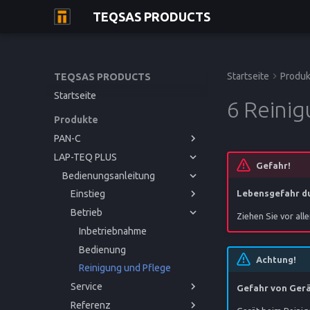
TEQSAS PRODUCTS
Startseite
Produk
TEQSAS PRODUCTS
Startseite
6 Reini
Produkte
PAN-C
LAP-TEQ PLUS
Bedienungsanleitung
Gefahr!
Bedienungsanleitung
Einstieg
Betrieb
Einstieg
Bevor Sie beginnen
Lebensgefahr du
Service
Betrieb
Zu Ihrer Sicherheit
Inbetriebnahme
Bevor Sie beginnen
Ziehen Sie vor al
Referenz
Produktbeschreibung
Bedienung
Störungen und Hilfe
Zu Ihrer Sicherheit
Inbetriebnahme
Reinigung und Pflege
CE-Konformitätserklärung
Produktbeschreibung
Bedienung
Achtung!
Reinigung und Pflege
Service
Gefahr von Ger
Referenz
Störungen und Hilfe