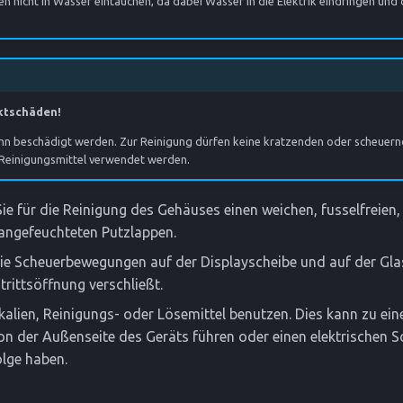
n nicht in Wasser eintauchen, da dabei Wasser in die Elektrik eindringen und
ktschäden!
nn beschädigt werden. Zur Reinigung dürfen keine kratzenden oder scheue
Reinigungsmittel verwendet werden.
e für die Reinigung des Gehäuses einen weichen, fusselfreien,
 angefeuchteten Putzlappen.
ie Scheuerbewegungen auf der Displayscheibe und auf der Gla
trittsöffnung verschließt.
alien, Reinigungs- oder Lösemittel benutzen. Dies kann zu ein
n der Außenseite des Geräts führen oder einen elektrischen S
lge haben.