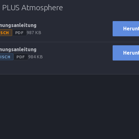
 PLUS Atmosphere
nungsanleitung
Herun
987 KB
TSCH
PDF
nungsanleitung
Herun
984 KB
ISCH
PDF